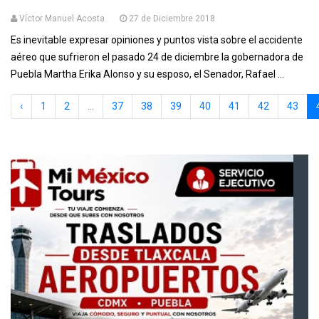
Víctor Manuel Acosta
27 de Diciembre 2018
Es inevitable expresar opiniones y puntos vista sobre el accidente
aéreo que sufrieron el pasado 24 de diciembre la gobernadora de
Puebla Martha Erika Alonso y su esposo, el Senador, Rafael ...
‹
1
2
...
37
38
39
40
41
42
43