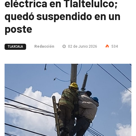
eléctrica en Tlaltelulco;
quedó suspendido en un
poste
Redacción
02 de Junio 2026
534
TLAXCALA