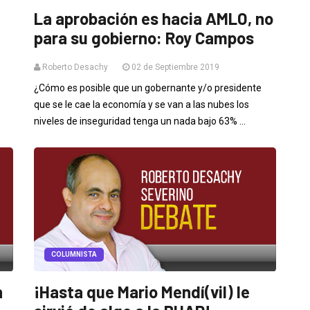
La aprobación es hacia AMLO, no
para su gobierno: Roy Campos
Roberto Desachy
02 de Septiembre 2019
¿Cómo es posible que un gobernante y/o presidente
que se le cae la economía y se van a las nubes los
niveles de inseguridad tenga un nada bajo 63% ...
COLUMNISTA
n
¡Hasta que Mario Mendí(vil) le