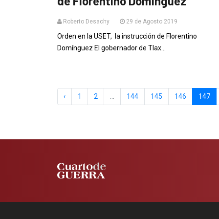
de Florentino Domínguez
Roberto Desachy
29 de Agosto 2019
Orden en la USET, la instrucción de Florentino
Domínguez El gobernador de Tlax...
‹
1
2
...
144
145
146
147