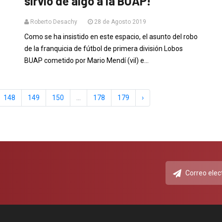
sirvió de algo a la BUAP!
Roberto Desachy
28 de Agosto 2019
Como se ha insistido en este espacio, el asunto del robo
de la franquicia de fútbol de primera división Lobos
BUAP cometido por Mario Mendí (vil) e...
148
149
150
...
178
179
›