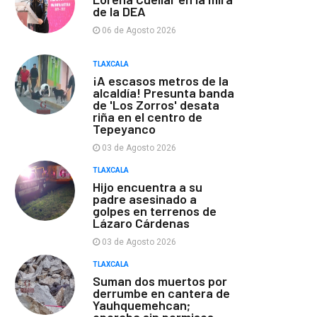
de la DEA
06 de Agosto 2026
TLAXCALA
¡A escasos metros de la
alcaldía! Presunta banda
de 'Los Zorros' desata
riña en el centro de
Tepeyanco
03 de Agosto 2026
TLAXCALA
Hijo encuentra a su
padre asesinado a
golpes en terrenos de
Lázaro Cárdenas
03 de Agosto 2026
TLAXCALA
Suman dos muertos por
derrumbe en cantera de
Yauhquemehcan;
operaba sin permisos