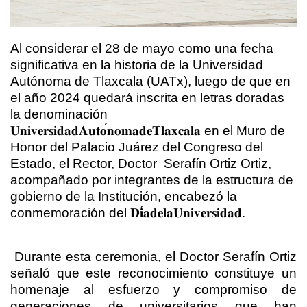
Al considerar el 28 de mayo como una fecha
significativa en la historia de la Universidad
Autónoma de Tlaxcala (UATx), luego de que en
el año 2024 quedará inscrita en letras doradas
la denominación
𝐔𝐧𝐢𝐯𝐞𝐫𝐬𝐢𝐝𝐚𝐝
𝐀𝐮𝐭𝐨
𝐧𝐨𝐦𝐚
𝐝𝐞
𝐓𝐥𝐚𝐱𝐜𝐚𝐥𝐚
en el Muro de
Honor del Palacio Juárez del Congreso del
Estado, el Rector, Doctor
Serafín Ortiz Ortiz,
acompañado por integrantes de la estructura de
gobierno de la Institución, encabezó la
conmemoración del
𝐃𝐢
𝐚
𝐝𝐞
𝐥𝐚
𝐔𝐧𝐢𝐯𝐞𝐫𝐬𝐢𝐝𝐚𝐝
.
Durante esta ceremonia, el Doctor Serafín Ortiz
señaló que este reconocimiento constituye un
homenaje al esfuerzo y compromiso de
generaciones de universitarios que han