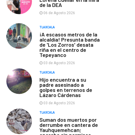
de la DEA
06 de Agosto 2026
TLAXCALA
¡A escasos metros de la
alcaldía! Presunta banda
de 'Los Zorros' desata
riña en el centro de
Tepeyanco
03 de Agosto 2026
TLAXCALA
Hijo encuentra a su
padre asesinado a
golpes en terrenos de
Lázaro Cárdenas
03 de Agosto 2026
TLAXCALA
Suman dos muertos por
derrumbe en cantera de
Yauhquemehcan;
operaba sin permisos