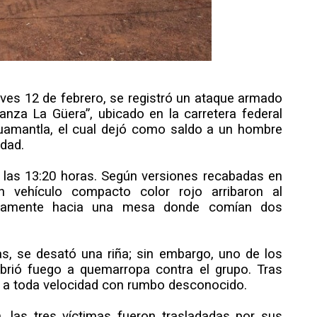
ueves 12 de febrero, se registró un ataque armado
nza La Güera”, ubicado en la carretera federal
uamantla, el cual dejó como saldo a un hombre
dad.
 las 13:20 horas. Según versiones recabadas en
n vehículo compacto color rojo arribaron al
rectamente hacia una mesa donde comían dos
as, se desató una riña; sin embargo, uno de los
rió fuego a quemarropa contra el grupo. Tras
on a toda velocidad con rumbo desconocido.
 las tres víctimas fueron trasladadas por sus