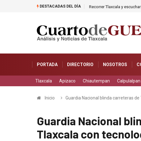
DESTACADAS DEL DÍA
as caer en una cisterna
Recorrer Tlaxcala y escuchar 
PORTADA
DIRECTORIO
NOSOTROS
C
Tlaxcala
Apizaco
Chiautempan
Calpulalpan
Inicio
Guardia Nacional blinda carreteras de 
Guardia Nacional bli
Tlaxcala con tecnolo