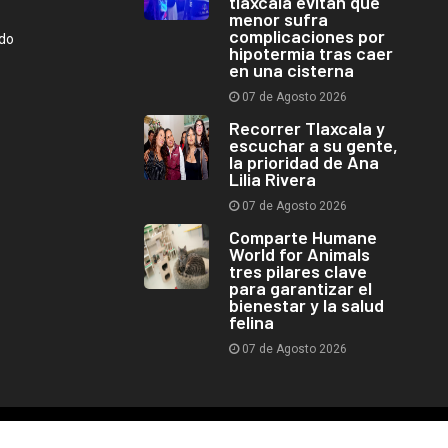
tlaxcala evitan que
menor sufra
complicaciones por
ndo
hipotermia tras caer
en una cisterna
07 de Agosto 2026
Recorrer Tlaxcala y
escuchar a su gente,
la prioridad de Ana
Lilia Rivera
07 de Agosto 2026
Comparte Humane
World for Animals
tres pilares clave
para garantizar el
bienestar y la salud
felina
07 de Agosto 2026