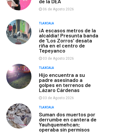
de la DEA
06 de Agosto 2026
TLAXCALA
¡A escasos metros de la
alcaldía! Presunta banda
de 'Los Zorros' desata
riña en el centro de
Tepeyanco
03 de Agosto 2026
TLAXCALA
Hijo encuentra a su
padre asesinado a
golpes en terrenos de
Lázaro Cárdenas
03 de Agosto 2026
TLAXCALA
Suman dos muertos por
derrumbe en cantera de
Yauhquemehcan;
operaba sin permisos