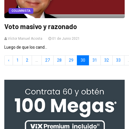
COLUMNISTA
Voto masivo y razonado
Víctor Manuel Acosta
01 de Junio 2021
Luego de que los cand...
‹
1
2
...
27
28
29
30
31
32
33
.