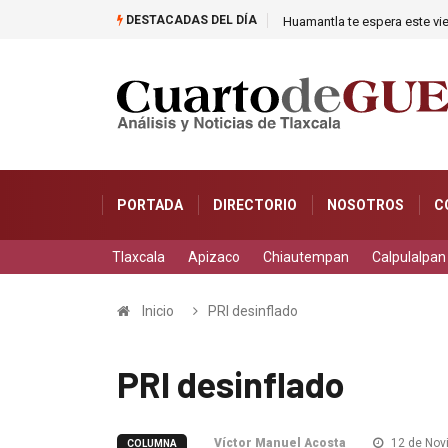
DESTACADAS DEL DÍA
Huamantla te espera este vie
PORTADA
DIRECTORIO
NOSOTROS
C
Tlaxcala
Apizaco
Chiautempan
Calpulalpan
Inicio
PRI desinflado
PRI desinflado
Víctor Manuel Acosta
12 de Nov
COLUMNA