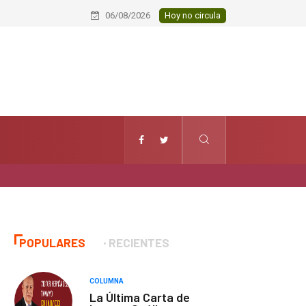
Elemento del Servicio de Protección
06/08/2026
Hoy no circula
POPULARES
RECIENTES
COLUMNA
La Última Carta de