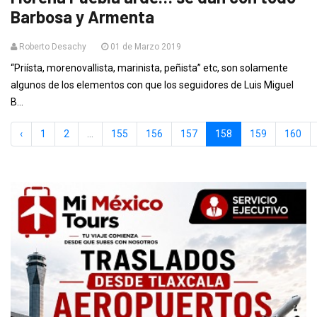
Barbosa y Armenta
Roberto Desachy
01 de Marzo 2019
“Priísta, morenovallista, marinista, peñista” etc, son solamente
algunos de los elementos con que los seguidores de Luis Miguel
B...
‹
1
2
...
155
156
157
158
159
160