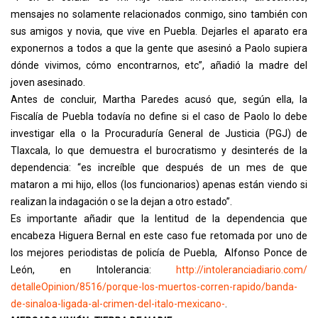
mensajes no solamente relacionados conmigo, sino también con
sus amigos y novia, que vive en Puebla. Dejarles el aparato era
exponernos a todos a que la gente que asesinó a Paolo supiera
dónde vivimos, cómo encontrarnos, etc”, añadió la madre del
joven asesinado.
Antes de concluir, Martha Paredes acusó que, según ella, la
Fiscalía de Puebla todavía no define si el caso de Paolo lo debe
investigar ella o la Procuraduría General de Justicia (PGJ) de
Tlaxcala, lo que demuestra el burocratismo y desinterés de la
dependencia: “es increíble que después de un mes de que
mataron a mi hijo, ellos (los funcionarios) apenas están viendo si
realizan la indagación o se la dejan a otro estado”.
Es importante añadir que la lentitud de la dependencia que
encabeza Higuera Bernal en este caso fue retomada por uno de
los mejores periodistas de policía de Puebla, Alfonso Ponce de
León, en Intolerancia:
http://intoleranciadiario.com/
detalleOpinion/8516/porque-
los-muertos-corren-rapido/
banda-
de-sinaloa-ligada-al-
crimen-del-italo-mexicano-
.