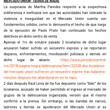
MERCADO UNIÓN: TIERRA DE NADIE
La suspicacia de Martha Paredes respecto a la sospechosa
indiferencia e ineficacia con que las autoridades han tolerado la
violencia e inseguridad en el Mercado Unión cuenta con
fundamentos sólidos, como lo demuestra el hecho de que luego
de la ejecución de Paolo Prato han continuado los hechos
delictivos en dicho centro de venta.
Apenas el 1ro de octubre pasado 2 locatarios de dicho lugar
acusaron haber sufrido un secuestro express y se reportaron
disparos, enfrentamientos, movilización policíaca y demás en
dicho lugar de abasto :
https://www.periodicocentral.
mx/2018/pagina-negra/
delincuencia/item/22328-dos-
locatarios-
del-mercado-union-
sufrieron-un-secuestro-expres-
tras-balacera-
minutos-despues-
los-abandonaron-en-la-capu
.
2 días después Raúl Lima de Ita fue depuesto como “líder” de los
locatarios, acusado de haber permitido el ingreso al mercado de
grupos de la delincuencia organizada, versión que él mismo
confirmó a la prensa. Sin embargo, si las bandas de narcos,
ladrones y demás se apoderaron del Mercado Unión…el ex