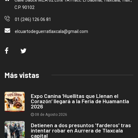
C.P. 90102
01 (246) 126 06 81
elcuartodeguerratlaxcala@gmail.com
Más vistas
Expo Canina ‘Huellitas que Llenan el
Corazón’ llegará a la Feria de Huamantla
2026
08 de Agosto 2026
Detienen a dos presuntos 'farderos' tras
intentar robar en Aurrera de Tlaxcala
capital