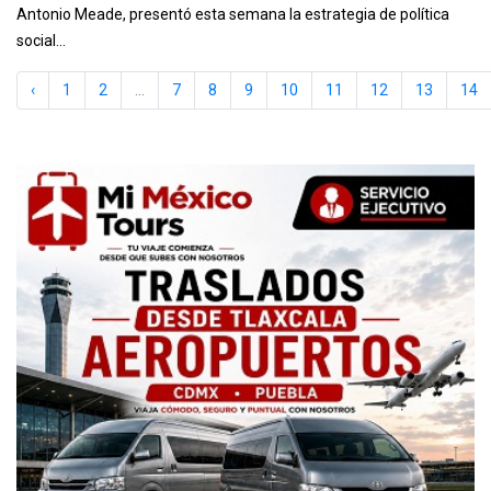
Antonio Meade, presentó esta semana la estrategia de política
social...
‹
1
2
...
7
8
9
10
11
12
13
14