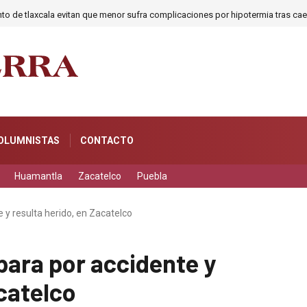
o de tlaxcala evitan que menor sufra complicaciones por hipotermia tras caer
OLUMNISTAS
CONTACTO
Huamantla
Zacatelco
Puebla
e y resulta herido, en Zacatelco
spara por accidente y
acatelco