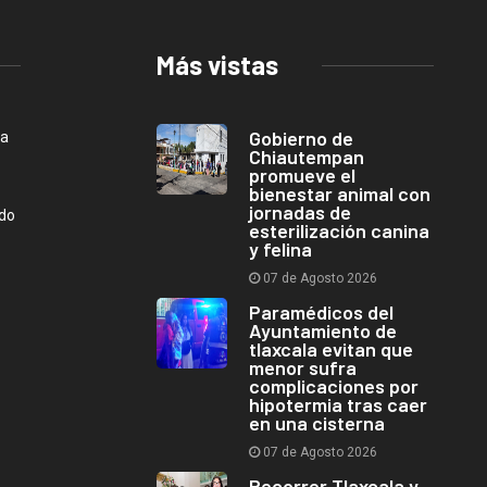
Más vistas
Gobierno de
ca
Chiautempan
promueve el
bienestar animal con
jornadas de
ndo
esterilización canina
y felina
07 de Agosto 2026
Paramédicos del
Ayuntamiento de
tlaxcala evitan que
menor sufra
complicaciones por
hipotermia tras caer
en una cisterna
07 de Agosto 2026
Recorrer Tlaxcala y