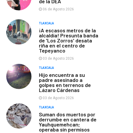
de la DEA
06 de Agosto 2026
TLAXCALA
¡A escasos metros de la
alcaldía! Presunta banda
de 'Los Zorros' desata
riña en el centro de
Tepeyanco
03 de Agosto 2026
TLAXCALA
Hijo encuentra a su
padre asesinado a
golpes en terrenos de
Lázaro Cárdenas
03 de Agosto 2026
TLAXCALA
Suman dos muertos por
derrumbe en cantera de
Yauhquemehcan;
operaba sin permisos