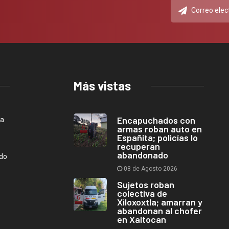
Más vistas
Encapuchados con
ca
armas roban auto en
Españita; policías lo
recuperan
abandonado
ndo
08 de Agosto 2026
Sujetos roban
colectiva de
Xiloxoxtla; amarran y
abandonan al chofer
en Xaltocan