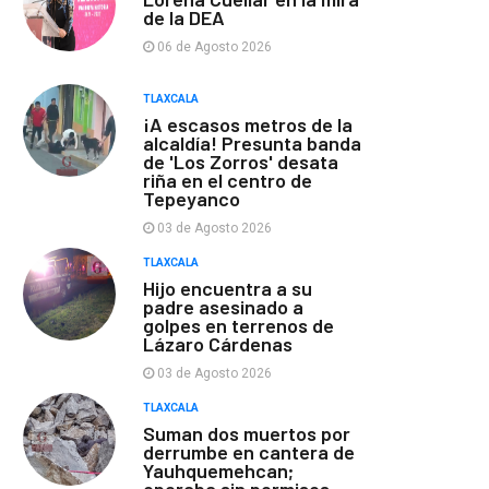
de la DEA
06 de Agosto 2026
TLAXCALA
¡A escasos metros de la
alcaldía! Presunta banda
de 'Los Zorros' desata
riña en el centro de
Tepeyanco
03 de Agosto 2026
TLAXCALA
Hijo encuentra a su
padre asesinado a
golpes en terrenos de
Lázaro Cárdenas
03 de Agosto 2026
TLAXCALA
Suman dos muertos por
derrumbe en cantera de
Yauhquemehcan;
operaba sin permisos