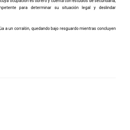
, cuya ocupación es obrero y cuenta con estudios de secundaria,
petente para determinar su situación legal y deslindar
úa a un corralón, quedando bajo resguardo mientras concluyen