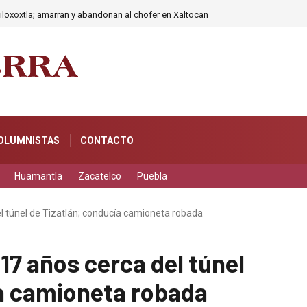
iloxoxtla; amarran y abandonan al chofer en Xaltocan
OLUMNISTAS
CONTACTO
Huamantla
Zacatelco
Puebla
l túnel de Tizatlán; conducía camioneta robada
17 años cerca del túnel
ía camioneta robada