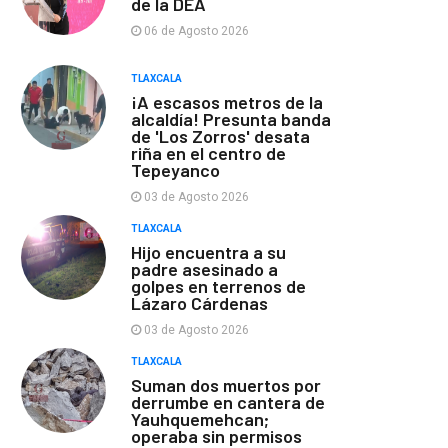
de la DEA
06 de Agosto 2026
TLAXCALA
¡A escasos metros de la
alcaldía! Presunta banda
de 'Los Zorros' desata
riña en el centro de
Tepeyanco
03 de Agosto 2026
TLAXCALA
Hijo encuentra a su
padre asesinado a
golpes en terrenos de
Lázaro Cárdenas
03 de Agosto 2026
TLAXCALA
Suman dos muertos por
derrumbe en cantera de
Yauhquemehcan;
operaba sin permisos