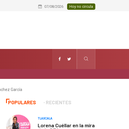
Elemento del Servicio de Protección
07/08/2026
Hoy no circula
ánchez García
POPULARES
RECIENTES
TLAXCALA
Lorena Cuéllar en la mira