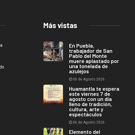
Más vistas
En Puebla,
ca
trabajador de San
Pablo del Monte
muere aplastado por
una tonelada de
ndo
azulejos
06 de Agosto 2026
Huamantla te espera
este viernes 7 de
agosto con un día
lleno de tradición,
cultura, arte y
espectáculos
06 de Agosto 2026
Elemento del