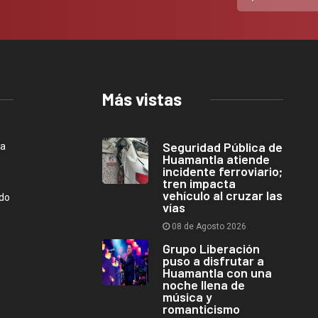
Más vistas
Seguridad Pública de
ca
Huamantla atiende
incidente ferroviario;
tren impacta
vehículo al cruzar las
ndo
vías
08 de Agosto 2026
Grupo Liberación
puso a disfrutar a
Huamantla con una
noche llena de
música y
romanticismo