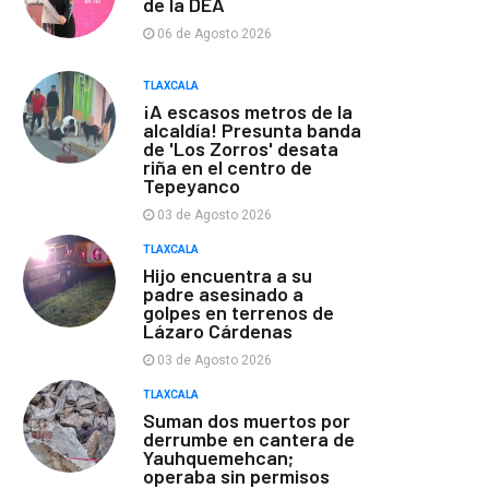
de la DEA
06 de Agosto 2026
TLAXCALA
¡A escasos metros de la
alcaldía! Presunta banda
de 'Los Zorros' desata
riña en el centro de
Tepeyanco
03 de Agosto 2026
TLAXCALA
Hijo encuentra a su
padre asesinado a
golpes en terrenos de
Lázaro Cárdenas
03 de Agosto 2026
TLAXCALA
Suman dos muertos por
derrumbe en cantera de
Yauhquemehcan;
operaba sin permisos