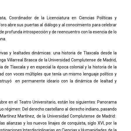
ta, Coordinador de la Licenciatura en Ciencias Políticas y
oro abre sus puertas al diálogo y al conocimiento para celebrar
e profunda introspección y de reencuentro con la esencia de lo
ana.
vas y lealtades dinámicas: una historia de Tlaxcala desde la
ga Villarreal Brasca de la Universidad Complutense de Madrid,
ia de Tlaxcala y en especial la época colonial y la historia de la
d con voces múltiples que tenía un mismo lenguaje político y
nstruyó en permanente ideario con la dinámica de lealtad y
bre en el Teatro Universitario, están los siguientes: Panorama
iguo régimen: Del derecho castellano al derecho indiano, pasando
 Martínez Martínez, de la Universidad Complutense de Madrid:
s alianzas y los nuevos linajes de conquista, siglo XVI, por la
estigaciones Interdisciplinarias en Ciencias y Humanidades de la