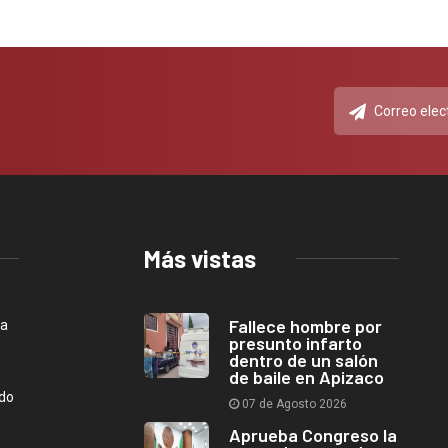
Más vistas
Fallece hombre por
ca
presunto infarto
dentro de un salón
de baile en Apizaco
ndo
07 de Agosto 2026
Aprueba Congreso la