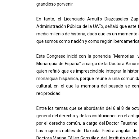
grandioso porvenir.
En tanto, el Licenciado Arnulfo Diazcasales Zapa
Administración Pública de la UATx, señaló que este f
medio milenio de historia, dado que es un momento d
que somos como nación y como región iberoameric
Este Congreso inició con la ponencia “Memorias vi
Monarquía de España” a cargo de la Doctora Amorin
quien refirió que es imprescindible integrar la histor
monarquía hispánica, porque reúne a una comunida
cultural, en el que la memoria del pasado se co
reciprocidad.
Entre los temas que se abordarán del 6 al 8 de octu
general del derecho y de las instituciones en el ant
por el derecho común, a cargo del Doctor Faustino
Las mujeres nobles de Tlaxcala: Piedra angular de la
Doctora Marina Téllez González, del Instituto de Inv