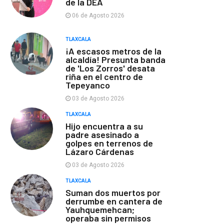
de la DEA
06 de Agosto 2026
TLAXCALA
¡A escasos metros de la
alcaldía! Presunta banda
de 'Los Zorros' desata
riña en el centro de
Tepeyanco
03 de Agosto 2026
TLAXCALA
Hijo encuentra a su
padre asesinado a
golpes en terrenos de
Lázaro Cárdenas
03 de Agosto 2026
TLAXCALA
Suman dos muertos por
derrumbe en cantera de
Yauhquemehcan;
operaba sin permisos