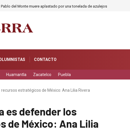
rnes 7 de agosto con un día lleno de tradición, cultura, arte y espectáculos
OLUMNISTAS
CONTACTO
Huamantla
Zacatelco
Puebla
 recursos estratégicos de México: Ana Lilia Rivera
a es defender los
s de México: Ana Lilia