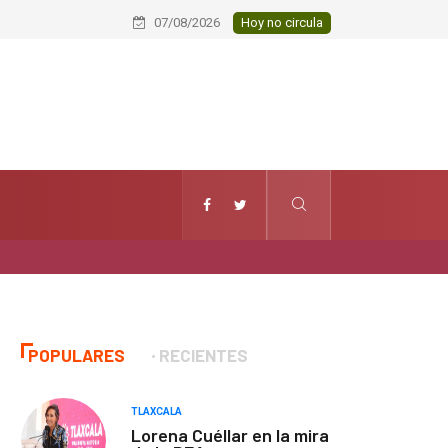
Elemento del Servicio de Protección
07/08/2026
Hoy no circula
POPULARES
RECIENTES
TLAXCALA
Lorena Cuéllar en la mira