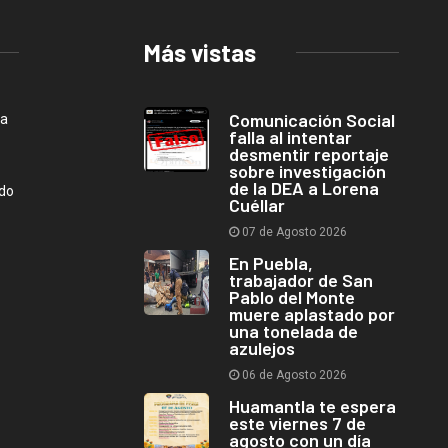
Más vistas
Comunicación Social
ca
falla al intentar
desmentir reportaje
sobre investigación
de la DEA a Lorena
ndo
Cuéllar
07 de Agosto 2026
En Puebla,
trabajador de San
Pablo del Monte
muere aplastado por
una tonelada de
azulejos
06 de Agosto 2026
Huamantla te espera
este viernes 7 de
agosto con un día