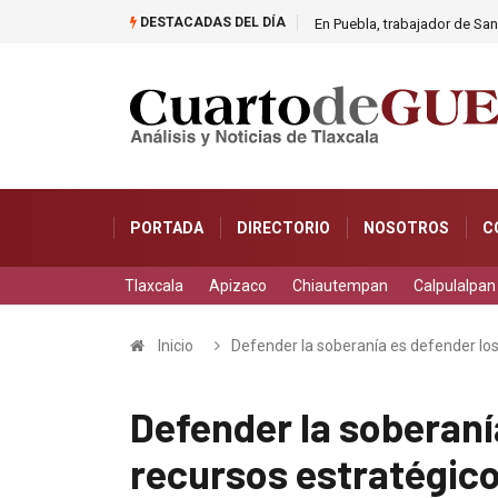
DESTACADAS DEL DÍA
Huamantla te espera este vie
PORTADA
DIRECTORIO
NOSOTROS
C
Tlaxcala
Apizaco
Chiautempan
Calpulalpan
Inicio
Defender la soberanía es defender los
Defender la soberaní
recursos estratégico