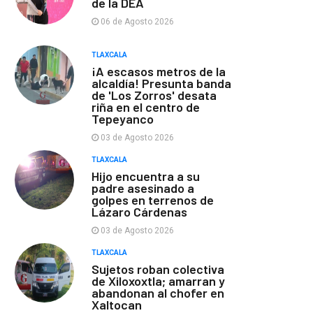
de la DEA
06 de Agosto 2026
TLAXCALA
¡A escasos metros de la
alcaldía! Presunta banda
de 'Los Zorros' desata
riña en el centro de
Tepeyanco
03 de Agosto 2026
TLAXCALA
Hijo encuentra a su
padre asesinado a
golpes en terrenos de
Lázaro Cárdenas
03 de Agosto 2026
TLAXCALA
Sujetos roban colectiva
de Xiloxoxtla; amarran y
abandonan al chofer en
Xaltocan