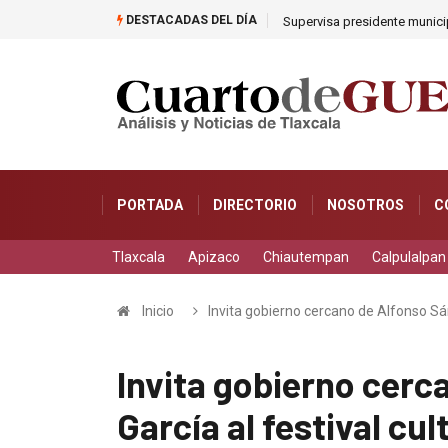
DESTACADAS DEL DÍA
a Unidad Habitacional Cuatro Señoríos
Encapuchados con armas rob
PORTADA
DIRECTORIO
NOSOTROS
C
Tlaxcala
Apizaco
Chiautempan
Calpulalpan
Inicio
Invita gobierno cercano de Alfonso Sá
Invita gobierno cerc
García al festival cu