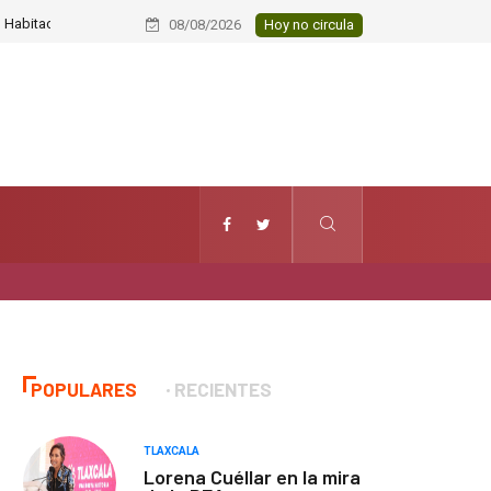
Sujetos roban colectiva de Xiloxoxt
08/08/2026
Hoy no circula
POPULARES
RECIENTES
TLAXCALA
Lorena Cuéllar en la mira