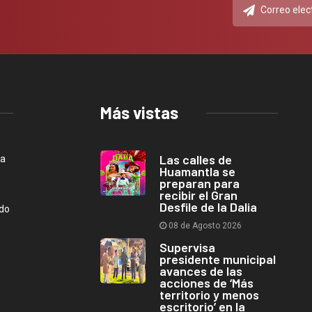
Más vistas
Las calles de
ca
Huamantla se
preparan para
recibir el Gran
Desfile de la Dalia
ndo
08 de Agosto 2026
Supervisa
presidente municipal
avances de las
acciones de ‘Más
territorio y menos
escritorio’ en la