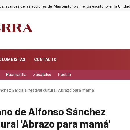
an auto en Españita; policías lo recuperan abandonado
OLUMNISTAS
CONTACTO
Huamantla
Zacatelco
Puebla
nchez García al festival cultural 'Abrazo para mamá'
ano de Alfonso Sánchez
ltural 'Abrazo para mamá'