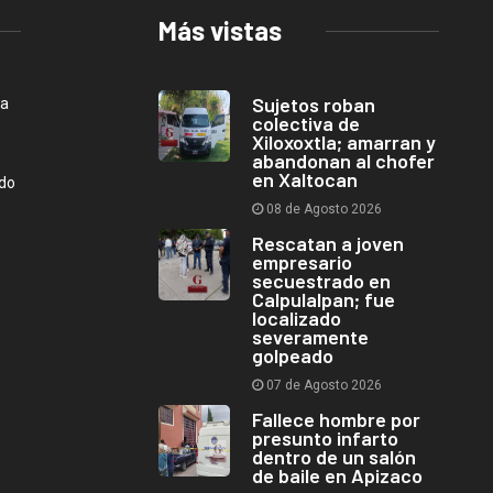
Más vistas
Sujetos roban
ca
colectiva de
Xiloxoxtla; amarran y
abandonan al chofer
en Xaltocan
ndo
08 de Agosto 2026
Rescatan a joven
empresario
secuestrado en
Calpulalpan; fue
localizado
severamente
golpeado
07 de Agosto 2026
Fallece hombre por
presunto infarto
dentro de un salón
de baile en Apizaco