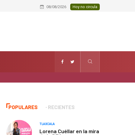
Fallece hombre por presunto infart
08/08/2026
Hoy no circula
POPULARES
RECIENTES
TLAXCALA
Lorena Cuéllar en la mira