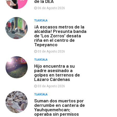
de la DEA
06 de Agosto 2026
TLAXCALA
¡A escasos metros de la
alcaldía! Presunta banda
de 'Los Zorros' desata
riña en el centro de
Tepeyanco
03 de Agosto 2026
TLAXCALA
Hijo encuentra a su
padre asesinado a
golpes en terrenos de
Lázaro Cárdenas
03 de Agosto 2026
TLAXCALA
Suman dos muertos por
derrumbe en cantera de
Yauhquemehcan;
operaba sin permisos