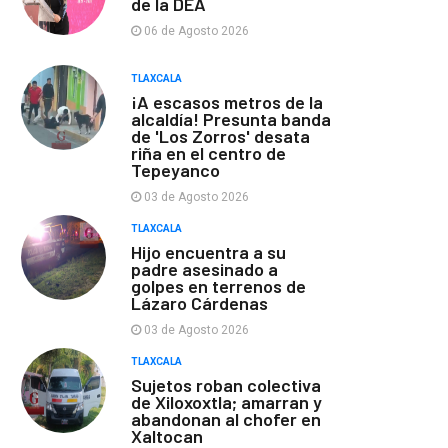
de la DEA
06 de Agosto 2026
TLAXCALA
¡A escasos metros de la
alcaldía! Presunta banda
de 'Los Zorros' desata
riña en el centro de
Tepeyanco
03 de Agosto 2026
TLAXCALA
Hijo encuentra a su
padre asesinado a
golpes en terrenos de
Lázaro Cárdenas
03 de Agosto 2026
TLAXCALA
Sujetos roban colectiva
de Xiloxoxtla; amarran y
abandonan al chofer en
Xaltocan