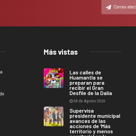
Más vistas
Las calles de
ca
Huamantla se
preparan para
recibir el Gran
Desfile de la Dalia
ndo
08 de Agosto 2026
Supervisa
presidente municipal
avances de las
acciones de ‘Más
territorio y menos