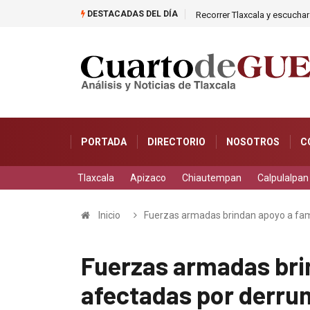
DESTACADAS DEL DÍA
as caer en una cisterna
Recorrer Tlaxcala y escuchar 
PORTADA
DIRECTORIO
NOSOTROS
C
Tlaxcala
Apizaco
Chiautempan
Calpulalpan
Inicio
Fuerzas armadas brindan apoyo a fam
Fuerzas armadas bri
afectadas por derru