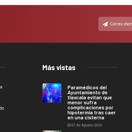
Más vistas
Paramédicos del
ca
Ayuntamiento de
tlaxcala evitan que
menor sufra
complicaciones por
ndo
hipotermia tras caer
en una cisterna
07 de Agosto 2026