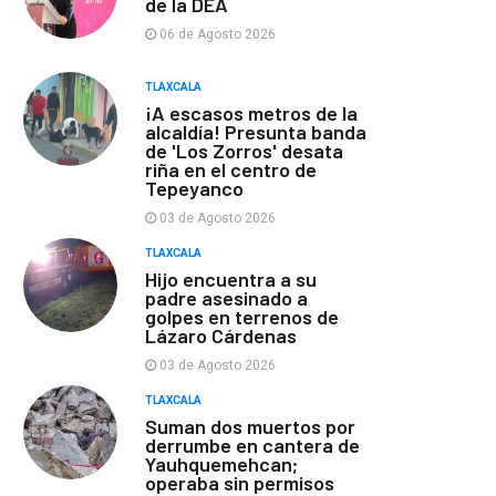
de la DEA
06 de Agosto 2026
TLAXCALA
¡A escasos metros de la
alcaldía! Presunta banda
de 'Los Zorros' desata
riña en el centro de
Tepeyanco
03 de Agosto 2026
TLAXCALA
Hijo encuentra a su
padre asesinado a
golpes en terrenos de
Lázaro Cárdenas
03 de Agosto 2026
TLAXCALA
Suman dos muertos por
derrumbe en cantera de
Yauhquemehcan;
operaba sin permisos