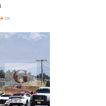
n
538