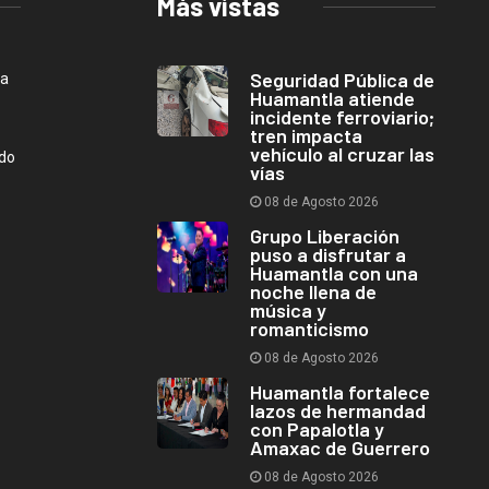
Más vistas
Seguridad Pública de
ca
Huamantla atiende
incidente ferroviario;
tren impacta
vehículo al cruzar las
ndo
vías
08 de Agosto 2026
Grupo Liberación
puso a disfrutar a
Huamantla con una
noche llena de
música y
romanticismo
08 de Agosto 2026
Huamantla fortalece
lazos de hermandad
con Papalotla y
Amaxac de Guerrero
08 de Agosto 2026