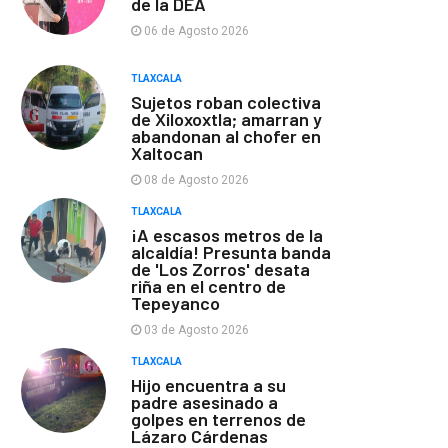
de la DEA
06 de Agosto 2026
TLAXCALA
Sujetos roban colectiva
de Xiloxoxtla; amarran y
abandonan al chofer en
Xaltocan
08 de Agosto 2026
TLAXCALA
¡A escasos metros de la
alcaldía! Presunta banda
de 'Los Zorros' desata
riña en el centro de
Tepeyanco
03 de Agosto 2026
TLAXCALA
Hijo encuentra a su
padre asesinado a
golpes en terrenos de
Lázaro Cárdenas