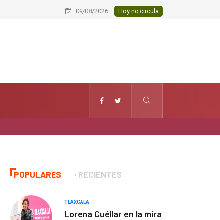
Huamantla fortalece lazos de herm
09/08/2026
Hoy no circula
POPULARES
RECIENTES
TLAXCALA
Lorena Cuéllar en la mira