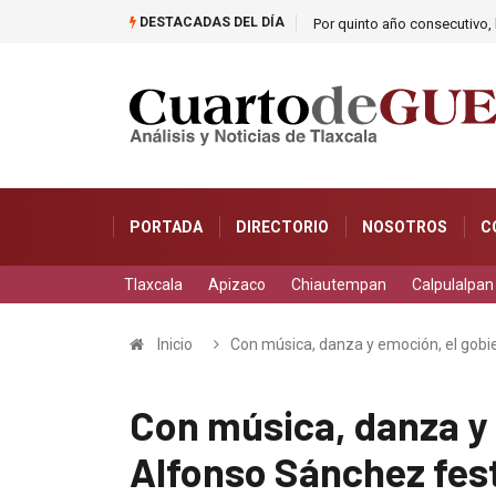
DESTACADAS DEL DÍA
Por quinto año consecutivo, l
PORTADA
DIRECTORIO
NOSOTROS
C
Tlaxcala
Apizaco
Chiautempan
Calpulalpan
Inicio
Con música, danza y emoción, el gobi
Con música, danza y 
Alfonso Sánchez fes