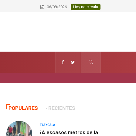
Conmemoran el XXI aniversario del Ja
06/08/2026
Hoy no circula
POPULARES
RECIENTES
TLAXCALA
¡A escasos metros de la