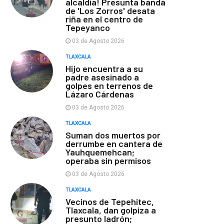
alcaldía! Presunta banda
de 'Los Zorros' desata
riña en el centro de
Tepeyanco
03 de Agosto 2026
TLAXCALA
Hijo encuentra a su
padre asesinado a
golpes en terrenos de
Lázaro Cárdenas
03 de Agosto 2026
TLAXCALA
Suman dos muertos por
derrumbe en cantera de
Yauhquemehcan;
operaba sin permisos
03 de Agosto 2026
TLAXCALA
Vecinos de Tepehitec,
Tlaxcala, dan golpiza a
presunto ladrón;