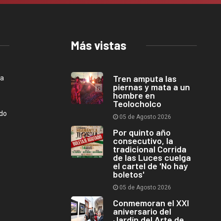
Más vistas
Tren amputa las
ca
piernas y mata a un
hombre en
Teolocholco
ndo
05 de Agosto 2026
Por quinto año
consecutivo, la
tradicional Corrida
de las Luces cuelga
el cartel de 'No hay
boletos'
05 de Agosto 2026
Conmemoran el XXI
aniversario del
Jardín del Arte de