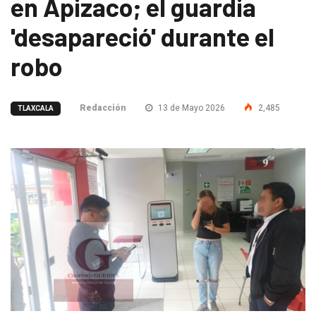
en Apizaco; el guardia
'desapareció' durante el
robo
Redacción
13 de Mayo 2026
2,485
TLAXCALA