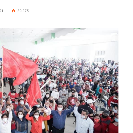
021
80,375