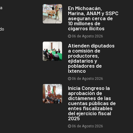
En Michoacán,
ca
Marina, ANAM y SSPC
aseguran cerca de
10 millones de
cigarros ilícitos
ndo
06 de Agosto 2026
Atienden diputados
a comisión de
productores,
ejidatarios y
pobladores de
Ixtenco
06 de Agosto 2026
Inicia Congreso la
aprobación de
dictámenes de las
cuentas públicas de
entes fiscalizables
del ejercicio fiscal
2025
06 de Agosto 2026