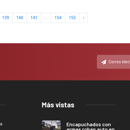
139
140
141
...
154
155
›
Más vistas
Encapuchados con
ca
armas roban auto en