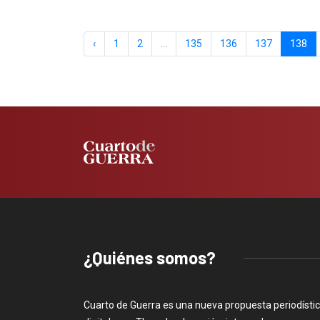
‹
1
2
...
135
136
137
138
¿Quiénes somos?
Cuarto de Guerra es una nueva propuesta periodísti