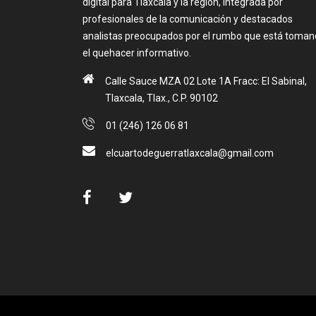
digital para Tlaxcala y la región, integrada por
profesionales de la comunicación y destacados
analistas preocupados por el rumbo que está toma
el quehacer informativo.
Calle Sauce MZA 02 Lote 1A Fracc: El Sabinal,
Tlaxcala, Tlax., C.P. 90102
01 (246) 126 06 81
elcuartodeguerratlaxcala@gmail.com