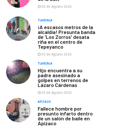
06 de Agosto 2026
TLAXCALA
¡A escasos metros de la
alcaldía! Presunta banda
de 'Los Zorros' desata
riña en el centro de
Tepeyanco
03 de Agosto 2026
TLAXCALA
Hijo encuentra a su
padre asesinado a
golpes en terrenos de
Lázaro Cárdenas
03 de Agosto 2026
APIZACO
Fallece hombre por
presunto infarto dentro
de un salón de baile en
Apizaco