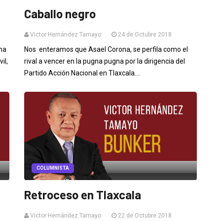
Caballo negro
Victor Hernández Tamayo
24 de Octubre 2018
ma
Nos enteramos que Asael Corona, se perfila como el
il,
rival a vencer en la pugna pugna por la dirigencia del
Partido Acción Nacional en Tlaxcala....
COLUMNISTA
Retroceso en Tlaxcala
Victor Hernández Tamayo
22 de Octubre 2018