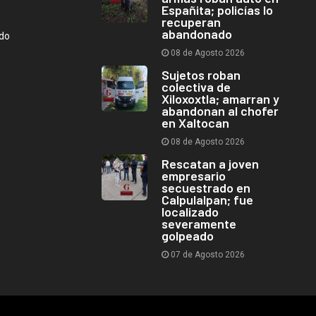
Españita; policías lo
recuperan
abandonado
ndo
08 de Agosto 2026
Sujetos roban
colectiva de
Xiloxoxtla; amarran y
abandonan al chofer
en Xaltocan
08 de Agosto 2026
Rescatan a joven
empresario
secuestrado en
Calpulalpan; fue
localizado
severamente
golpeado
07 de Agosto 2026