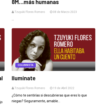
8M…más humanas
Tzuyuki Flores Romero
08 de Marzo 2023
...
COLUMNISTA
al
Ilumínate
Tzuyuki Flores Romero
19 de Abril 2022
¿Cómo te sentirías si descubrieras que eres lo que
niegas? Seguramente, amable...
jo