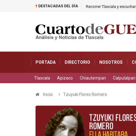
DESTACADAS DEL DÍA
as caer en una cisterna
Recorrer Tlaxcala y escuchar 
PORTADA
DIRECTORIO
NOSOTROS
C
Tlaxcala
Apizaco
Chiautempan
Calpulalpan
Inicio
Tzuyuki Flores Romero