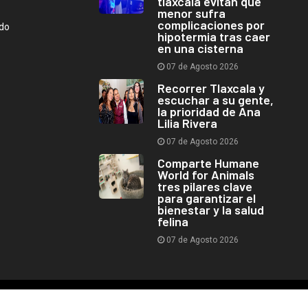
tlaxcala evitan que
menor sufra
complicaciones por
ndo
hipotermia tras caer
en una cisterna
07 de Agosto 2026
Recorrer Tlaxcala y
escuchar a su gente,
la prioridad de Ana
Lilia Rivera
07 de Agosto 2026
Comparte Humane
World for Animals
tres pilares clave
para garantizar el
bienestar y la salud
felina
07 de Agosto 2026