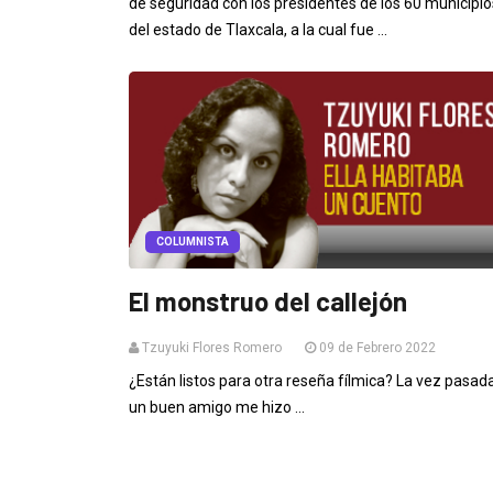
de seguridad con los presidentes de los 60 municipio
del estado de Tlaxcala, a la cual fue ...
COLUMNISTA
El monstruo del callejón
Tzuyuki Flores Romero
09 de Febrero 2022
¿Están listos para otra reseña fílmica? La vez pasada
un buen amigo me hizo ...