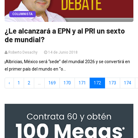
COLUMNISTA
¿Le alcanzará a EPN y al PRI un sexto
de mundial?
Roberto Desachy
14 de Junio 2018
¡Albricias, México será “sede” del mundial 2026 y se convertirá en
el primer país del mundo en “o...
‹
1
2
...
169
170
171
172
173
174