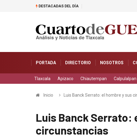
DESTACADAS DEL DÍA
El respaldo ciudadano fortale
PORTADA
DIRECTORIO
NOSOTROS
C
Tlaxcala
Apizaco
Chiautempan
Calpulalpan
Inicio
Luis Banck Serrato: el hombre y sus c
Luis Banck Serrato: 
circunstancias