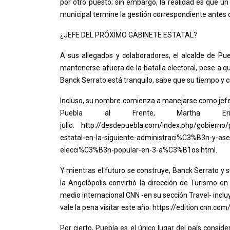
por otro puesto; sin embargo, la realidad es que un
municipal termine la gestión correspondiente antes d
¿JEFE DEL PRÓXIMO GABINETE ESTATAL?
A sus allegados y colaboradores, el alcalde de Pueb
mantenerse afuera de la batalla electoral, pese a qu
Banck Serrato está tranquilo, sabe que su tiempo y c
Incluso, su nombre comienza a manejarse como jefe de
Puebla al Frente, Martha E
julio: http://desdepuebla.com/index.php/gobierno/
estatal-en-la-siguiente-administraci%C3%B3n-y-
elecci%C3%B3n-popular-en-3-a%C3%B1os.html.
Y mientras el futuro se construye, Banck Serrato y s
la Angelópolis convirtió la dirección de Turismo e
medio internacional CNN -en su sección Travel- incl
vale la pena visitar este año: https://edition.cnn.com
Por cierto, Puebla es el único lugar del país consi