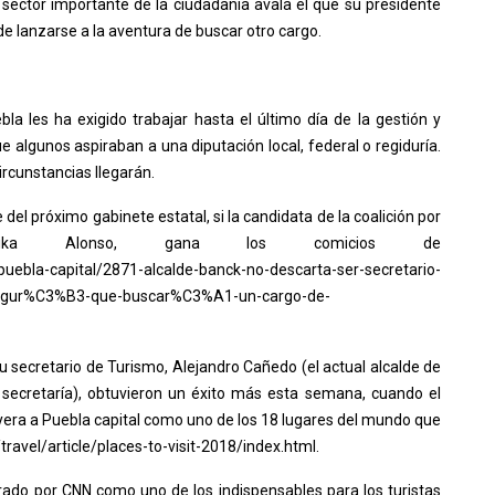
 sector importante de la ciudadanía avala el que su presidente
e lanzarse a la aventura de buscar otro cargo.
la les ha exigido trabajar hasta el último día de la gestión y
e algunos aspiraban a una diputación local, federal o regiduría.
ircunstancias llegarán.
l próximo gabinete estatal, si la candidata de la coalición por
rika Alonso, gana los comicios de
puebla-capital/2871-alcalde-banck-no-descarta-ser-secretario-
asegur%C3%B3-que-buscar%C3%A1-un-cargo-de-
u secretario de Turismo, Alejandro Cañedo (el actual alcalde de
n secretaría), obtuvieron un éxito más esta semana, cuando el
uyera a Puebla capital como uno de los 18 lugares del mundo que
/travel/article/places-to-visit-2018/index.html.
derado por CNN como uno de los indispensables para los turistas