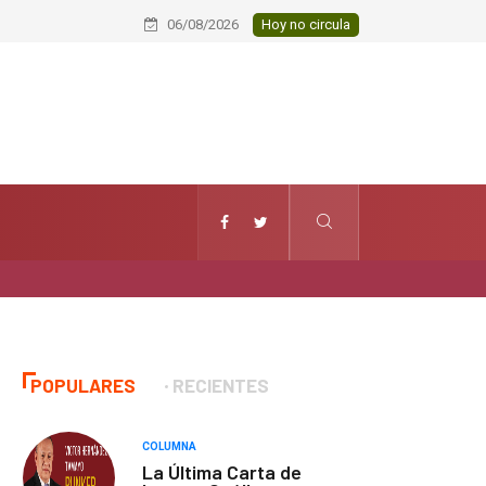
Huamantla facilita el acceso al con
06/08/2026
Hoy no circula
POPULARES
RECIENTES
COLUMNA
La Última Carta de