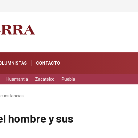
ce a Ana Lilia Rivera frente a la guerra sucia
OLUMNISTAS
CONTACTO
Huamantla
Zacatelco
Puebla
ircunstancias
el hombre y sus