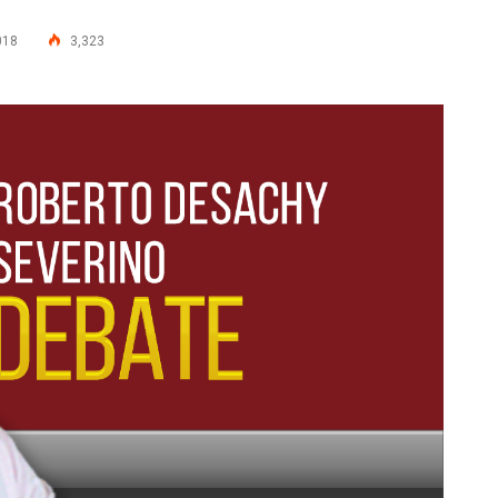
018
3,323