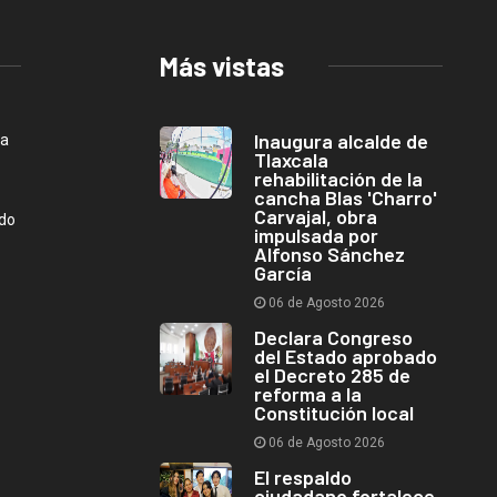
Más vistas
Inaugura alcalde de
ca
Tlaxcala
rehabilitación de la
cancha Blas 'Charro'
Carvajal, obra
ndo
impulsada por
Alfonso Sánchez
García
06 de Agosto 2026
Declara Congreso
del Estado aprobado
el Decreto 285 de
reforma a la
Constitución local
06 de Agosto 2026
El respaldo
ciudadano fortalece