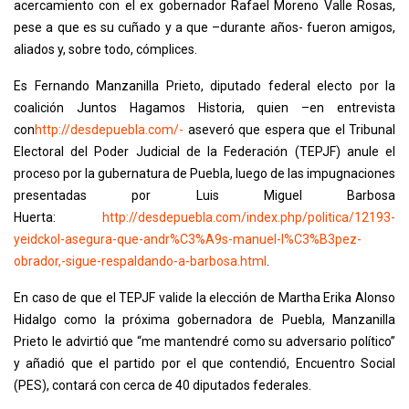
acercamiento con el ex gobernador Rafael Moreno Valle Rosas,
pese a que es su cuñado y a que –durante años- fueron amigos,
aliados y, sobre todo, cómplices.
Es Fernando Manzanilla Prieto, diputado federal electo por la
coalición Juntos Hagamos Historia, quien –en entrevista
con
http://desdepuebla.com/-
aseveró que espera que el Tribunal
Electoral del Poder Judicial de la Federación (TEPJF) anule el
proceso por la gubernatura de Puebla, luego de las impugnaciones
presentadas por Luis Miguel Barbosa
Huerta:
http://desdepuebla.com/
index.php/politica/12193-
yeidckol-asegura-que-andr%C3%
A9s-manuel-l%C3%B3pez-
obrador,
-sigue-respaldando-a-barbosa.
html
.
En caso de que el TEPJF valide la elección de Martha Erika Alonso
Hidalgo como la próxima gobernadora de Puebla, Manzanilla
Prieto le advirtió que “me mantendré como su adversario político”
y añadió que el partido por el que contendió, Encuentro Social
(PES), contará con cerca de 40 diputados federales.