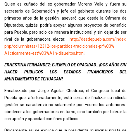
Quien es cuñado del ex gobernador Moreno Valle y fuera su
secretario de Gobernación y jefe del gabinete durante los dos
primeros años de la gestión, aseveró que desde la Cámara de
Diputados, quizás, podría apoyar algunos proyectos de beneficio
para Puebla, pero solo de manera institucional y sin dejar de ser
rival de la gobernadora electa:
http://desdepuebla.com/index.
php/columnistas/12312-los-
partidos-tradicionales-pr%C3%
A1cticamente-est%C3%A1n-
disueltos.html
.
ERNESTINA FERNÁNDEZ: EJEMPLO DE OPACIDAD…¡DOS AÑOS SIN
HACER PÚBLICOS LOS ESTADOS FINANCIEROS DEL
AYUNTAMIENTO DE TEHUACÁN!
Encabezado por Jorge Aguilar Chedraui, el Congreso local de
Puebla que, afortunadamente, está cerca de finalizar su ridícula
gestión se caracterizó no solamente por –como los anteriores-
obedecer a los gobernadores en turno, sino también por tolerar la
corrupción y opacidad con fines políticos.
Únicamente así se explica que la presidenta municipal priísta de