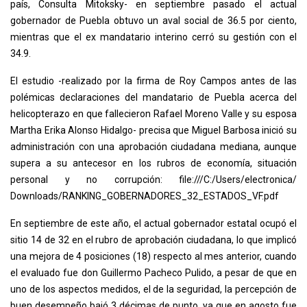
país, Consulta Mitoksky- en septiembre pasado el actual
gobernador de Puebla obtuvo un aval social de 36.5 por ciento,
mientras que el ex mandatario interino cerró su gestión con el
34.9.
El estudio -realizado por la firma de Roy Campos antes de las
polémicas declaraciones del mandatario de Puebla acerca del
helicopterazo en que fallecieron Rafael Moreno Valle y su esposa
Martha Erika Alonso Hidalgo- precisa que Miguel Barbosa inició su
administración con una aprobación ciudadana mediana, aunque
supera a su antecesor en los rubros de economía, situación
personal y no corrupción:
file:///C:/Users/electronica/
Downloads/RANKING_
GOBERNADORES_32_ESTADOS_VF.pdf
En septiembre de este año, el actual gobernador estatal ocupó el
sitio 14 de 32 en el rubro de aprobación ciudadana, lo que implicó
una mejora de 4 posiciones (18) respecto al mes anterior, cuando
el evaluado fue don Guillermo Pacheco Pulido, a pesar de que en
uno de los aspectos medidos, el de la seguridad, la percepción de
buen desempeño bajó 3 décimas de punto, ya que en agosto fue