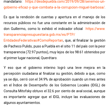
mandatario:
https://desdepuebla.com/2019/
09/28/seremos-un-
gobierno-
eficaz-y-que-combata-a-la-
corrupcion-miguel-barbosa/
.
Es que la rendición de cuentas y apertura en el manejo de los
recursos públicos no fue una constante en la administración de
don Guillermo, como lo exhibió el indicador oficial
https://www.
transparenciapresupuestaria.
gob.mx/es/PTP/
EntidadesFederativas#
ComoReportan
, que, al finalizar la gestión
de Pacheco Pulido, puso a Puebla en el sitio 11 del país con la peor
transparencia (72.97 puntos), muy lejos de los 98.61 obtenidos por
el primer lugar nacional, Querétaro.
Y eso que el gobierno interino logró una leve mejora en la
percepción ciudadana al finalizar su gestión, debido a que, como
ya se dijo, cerró con el 34.9% de aprobación cuando un mes antes
en el Índice de Desempeño de los Gobiernos Locales (IDGL) de
Consulta Mitofsky obtuvo el 32.6 por ciento de aval social, aunque
es importante agregar que el IDGL incluye las evaluaciones de
algunos ayuntamientos.