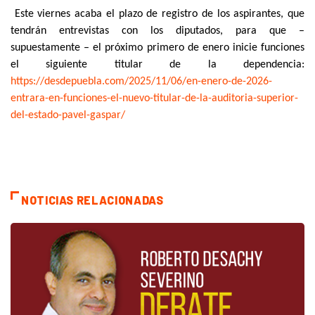
Este viernes acaba el plazo de registro de los aspirantes, que
tendrán entrevistas con los diputados, para que –
supuestamente – el próximo primero de enero inicie funciones
el siguiente titular de la dependencia:
https://desdepuebla.com/2025/
11/06/en-enero-de-2026-
entrara-en-funciones-el-nuevo-
titular-de-la-auditoria-
superior-
del-estado-pavel-
gaspar/
NOTICIAS RELACIONADAS