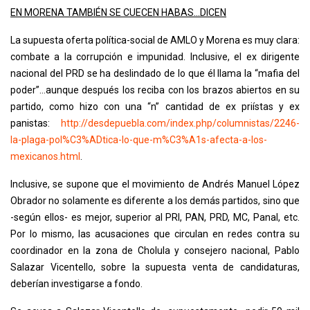
EN MORENA TAMBIÉN SE CUECEN HABAS…DICEN
La supuesta oferta política-social de AMLO y Morena es muy clara:
combate a la corrupción e impunidad. Inclusive, el ex dirigente
nacional del PRD se ha deslindado de lo que él llama la “mafia del
poder”…aunque después los reciba con los brazos abiertos en su
partido, como hizo con una “n” cantidad de ex priístas y ex
panistas:
http://desdepuebla.com/index.php/columnistas/2246-
la-plaga-pol%C3%ADtica-lo-que-m%C3%A1s-afecta-a-los-
mexicanos.html
.
Inclusive, se supone que el movimiento de Andrés Manuel López
Obrador no solamente es diferente a los demás partidos, sino que
-según ellos- es mejor, superior al PRI, PAN, PRD, MC, Panal, etc.
Por lo mismo, las acusaciones que circulan en redes contra su
coordinador en la zona de Cholula y consejero nacional, Pablo
Salazar Vicentello, sobre la supuesta venta de candidaturas,
deberían investigarse a fondo.