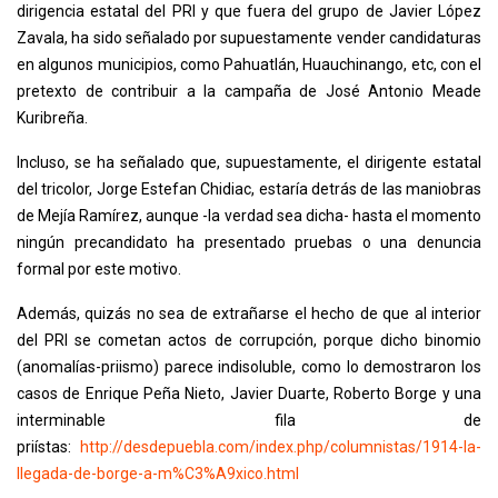
dirigencia estatal del PRI y que fuera del grupo de Javier López
Zavala, ha sido señalado por supuestamente vender candidaturas
en algunos municipios, como Pahuatlán, Huauchinango, etc, con el
pretexto de contribuir a la campaña de José Antonio Meade
Kuribreña.
Incluso, se ha señalado que, supuestamente, el dirigente estatal
del tricolor, Jorge Estefan Chidiac, estaría detrás de las maniobras
de Mejía Ramírez, aunque -la verdad sea dicha- hasta el momento
ningún precandidato ha presentado pruebas o una denuncia
formal por este motivo.
Además, quizás no sea de extrañarse el hecho de que al interior
del PRI se cometan actos de corrupción, porque dicho binomio
(anomalías-priismo) parece indisoluble, como lo demostraron los
casos de Enrique Peña Nieto, Javier Duarte, Roberto Borge y una
interminable fila de
priístas:
http://desdepuebla.com/index.php/columnistas/1914-la-
llegada-de-borge-a-m%C3%A9xico.html