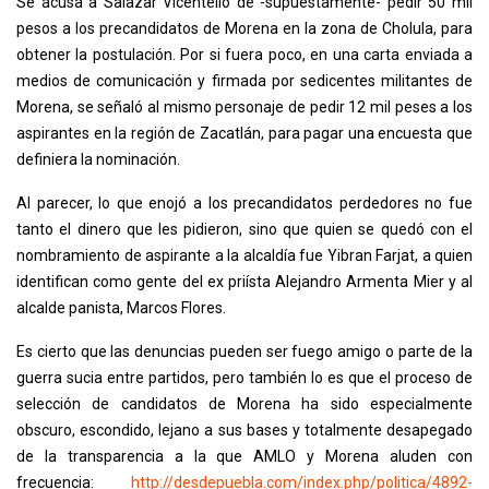
Se acusa a Salazar Vicentello de -supuestamente- pedir 50 mil
pesos a los precandidatos de Morena en la zona de Cholula, para
obtener la postulación. Por si fuera poco, en una carta enviada a
medios de comunicación y firmada por sedicentes militantes de
Morena, se señaló al mismo personaje de pedir 12 mil peses a los
aspirantes en la región de Zacatlán, para pagar una encuesta que
definiera la nominación.
Al parecer, lo que enojó a los precandidatos perdedores no fue
tanto el dinero que les pidieron, sino que quien se quedó con el
nombramiento de aspirante a la alcaldía fue Yibran Farjat, a quien
identifican como gente del ex priísta Alejandro Armenta Mier y al
alcalde panista, Marcos Flores.
Es cierto que las denuncias pueden ser fuego amigo o parte de la
guerra sucia entre partidos, pero también lo es que el proceso de
selección de candidatos de Morena ha sido especialmente
obscuro, escondido, lejano a sus bases y totalmente desapegado
de la transparencia a la que AMLO y Morena aluden con
frecuencia:
http://desdepuebla.com/index.php/politica/4892-