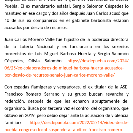
Puebla. El ex mandatario estatal, Sergio Salomón Céspedes lo
mantuvo en ese cargo y dos años después Juan Carlos acusó que
10 de sus ex compañeros en el gabinete barbosista estaban
acusados por desvío de recursos.
Juan Carlos Moreno Valle fue hijastro de la poderosa directora
de la Lotería Nacional y ex funcionaria en los sexenios
morenistas de Luis Miguel Barbosa Huerta y Sergio Salomón
Céspedes, Olivia Salomón:
https://desdepuebla.com/2024/
06/25/ex-colaboradores-de-
miguel-barbosa-huerta-
acusados-
por-desvio-de-
recursos-senalo-juan-carlos-
moreno-valle/
Con espadas flamígeras y vengadores, el ex titular de la ASE,
Francisco Romero Serrano y su grupo buscan revancha y
redención, después de que les echaron abruptamente del
organismo. Busca por tercera vez el control del organismo, que
obtuvo en 2019, pero debió dejar ante la acusación de violencia
familiar:
https://desdepuebla.com/2022/
02/14/video-desde-
puebla-
congreso-local-suspende-al-
auditor-francisco-romero-