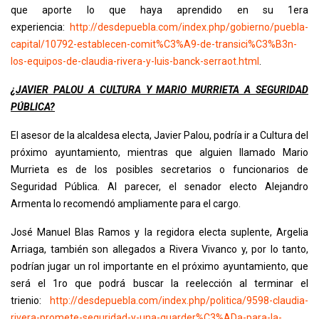
que aporte lo que haya aprendido en su 1era
experiencia:
http://desdepuebla.com/index.
php/gobierno/puebla-
capital/
10792-establecen-comit%C3%A9-
de-transici%C3%B3n-
los-
equipos-de-claudia-rivera-y-
luis-banck-serraot.html
.
¿JAVIER PALOU A CULTURA Y MARIO MURRIETA A SEGURIDAD
PÚBLICA?
El asesor de la alcaldesa electa, Javier Palou, podría ir a Cultura del
próximo ayuntamiento, mientras que alguien llamado Mario
Murrieta es de los posibles secretarios o funcionarios de
Seguridad Pública. Al parecer, el senador electo Alejandro
Armenta lo recomendó ampliamente para el cargo.
José Manuel Blas Ramos y la regidora electa suplente, Argelia
Arriaga, también son allegados a Rivera Vivanco y, por lo tanto,
podrían jugar un rol importante en el próximo ayuntamiento, que
será el 1ro que podrá buscar la reelección al terminar el
trienio:
http://desdepuebla.com/index.
php/politica/9598-claudia-
rivera-promete-seguridad-y-
una-guarder%C3%ADa-para-la-