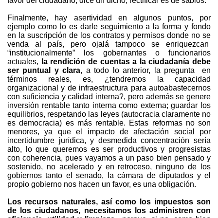
favor del ciudadano, dice un dicho, rectificar es de sabios.
Finalmente, hay asertividad en algunos puntos, por
ejemplo como lo es darle seguimiento a la forma y fondo
en la suscripción de los contratos y permisos donde no se
venda al país, pero ojalá tampoco se enriquezcan
“institucionalmente” los gobernantes o funcionarios
actuales,
la rendición de cuentas a la ciudadanía debe
ser puntual y clara
, a todo lo anterior, la pregunta en
términos reales, es, ¿tendremos la capacidad
organizacional y de infraestructura para autoabastecernos
con suficiencia y calidad interna?, pero además se genere
inversión rentable tanto interna como externa; guardar los
equilibrios, respetando las leyes (autocracia claramente no
es democracia) es más rentable. Estas reformas no son
menores, ya que el impacto de afectación social por
incertidumbre jurídica, y desmedida concentración sería
alto, lo que queremos es ser productivos y progresistas
con coherencia, pues vayamos a un paso bien pensado y
sostenido, no acelerado y en retroceso, ninguno de los
gobiernos tanto el senado, la cámara de diputados y el
propio gobierno nos hacen un favor, es una obligación.
Los recursos naturales, así como los impuestos son
de los ciudadanos, necesitamos los administren con