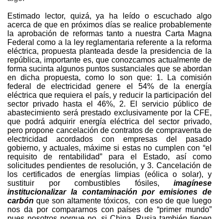
Estimado lector, quizá, ya ha leído o escuchado algo
acerca de que en próximos días se realice probablemente
la aprobación de reformas tanto a nuestra Carta Magna
Federal como a la ley reglamentaria referente a la reforma
eléctrica, propuesta planteada desde la presidencia de la
república, importante es, que conozcamos actualmente de
forma sucinta algunos puntos sustanciales que se abordan
en dicha propuesta, como lo son que: 1. La comisión
federal de electricidad genere el 54% de la energía
eléctrica que requiera el país, y reducir la participación del
sector privado hasta el 46%, 2. El servicio público de
abastecimiento será prestado exclusivamente por la CFE,
que podrá adquirir energía eléctrica del sector privado,
pero propone cancelación de contratos de compraventa de
electricidad acordados con empresas del pasado
gobierno, y actuales, máxime si estas no cumplen con “el
requisito de rentabilidad” para el Estado, así como
solicitudes pendientes de resolución, y 3. Cancelación de
los certificados de energías limpias (eólica o solar), y
sustituir por combustibles fósiles,
imagínese
institucionalizar la contaminación por emisiones de
carbón
que son altamente tóxicos, con eso de que luego
nos da por compararnos con países de “primer mundo”
pues nosotros porque no, si China, Rusia también tienen