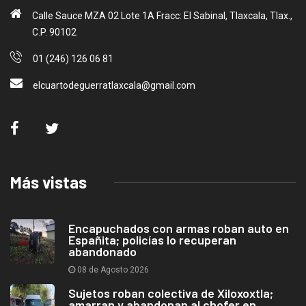
Calle Sauce MZA 02 Lote 1A Fracc: El Sabinal, Tlaxcala, Tlax.,
C.P. 90102
01 (246) 126 06 81
elcuartodeguerratlaxcala@gmail.com
Más vistas
Encapuchados con armas roban auto en
Españita; policías lo recuperan
abandonado
08 de Agosto 2026
Sujetos roban colectiva de Xiloxoxtla;
amarran y abandonan al chofer en