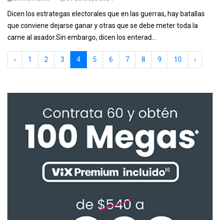
Dicen los estrategas electorales que en las guerras, hay batallas
que conviene dejarse ganar y otras que se debe meter toda la
carne al asador.Sin embargo, dicen los enterad...
‹
1
2
3
4
5
6
7
8
9
10
›