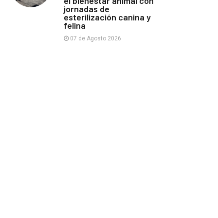
el bienestar animal con
jornadas de
esterilización canina y
felina
07 de Agosto 2026