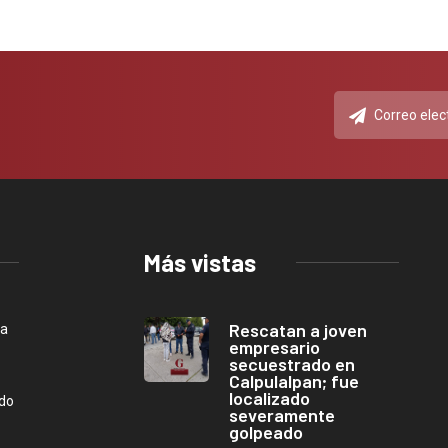
Más vistas
Rescatan a joven
ca
empresario
secuestrado en
Calpulalpan; fue
localizado
ndo
severamente
golpeado