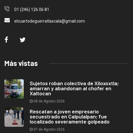
01 (246) 126 06 81
elcuartodeguerratlaxcala@gmail.com
Más vistas
Sujetos roban colectiva de Xiloxoxtla;
amarran y abandonan al chofer en
Xaltocan
08 de Agosto 2026
Rescatan a joven empresario
secuestrado en Calpulalpan; fue
localizado severamente golpeado
07 de Agosto 2026