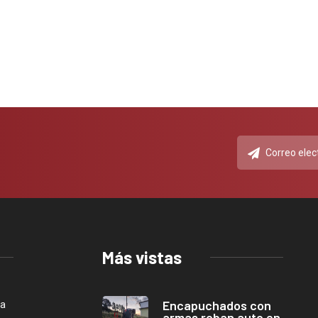
Más vistas
Encapuchados con
ca
armas roban auto en