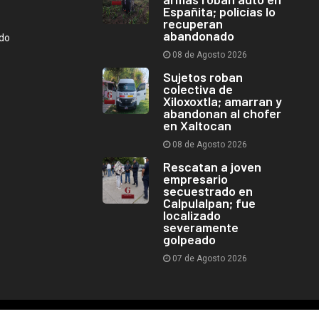
Españita; policías lo
recuperan
abandonado
ndo
08 de Agosto 2026
Sujetos roban
colectiva de
Xiloxoxtla; amarran y
abandonan al chofer
en Xaltocan
08 de Agosto 2026
Rescatan a joven
empresario
secuestrado en
Calpulalpan; fue
localizado
severamente
golpeado
07 de Agosto 2026