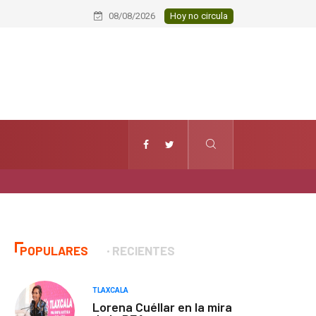
Fallece hombre por presunto infart
08/08/2026
Hoy no circula
POPULARES
RECIENTES
TLAXCALA
Lorena Cuéllar en la mira