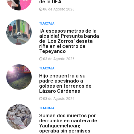
de la DEA
06 de Agosto 2026
TLAXCALA
¡A escasos metros de la
alcaldía! Presunta banda
de 'Los Zorros' desata
riña en el centro de
Tepeyanco
03 de Agosto 2026
TLAXCALA
Hijo encuentra a su
padre asesinado a
golpes en terrenos de
Lázaro Cárdenas
03 de Agosto 2026
TLAXCALA
Suman dos muertos por
derrumbe en cantera de
Yauhquemehcan;
operaba sin permisos