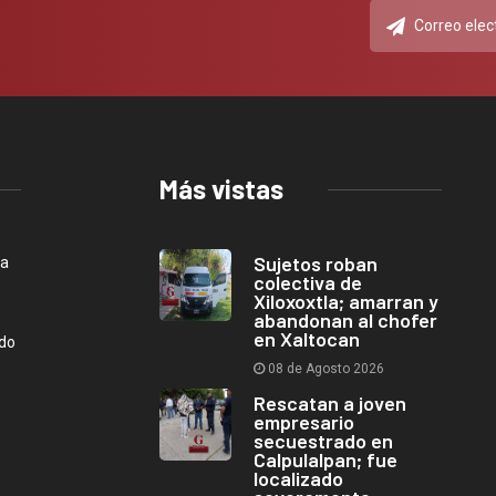
Más vistas
Sujetos roban
ca
colectiva de
Xiloxoxtla; amarran y
abandonan al chofer
en Xaltocan
ndo
08 de Agosto 2026
Rescatan a joven
empresario
secuestrado en
Calpulalpan; fue
localizado