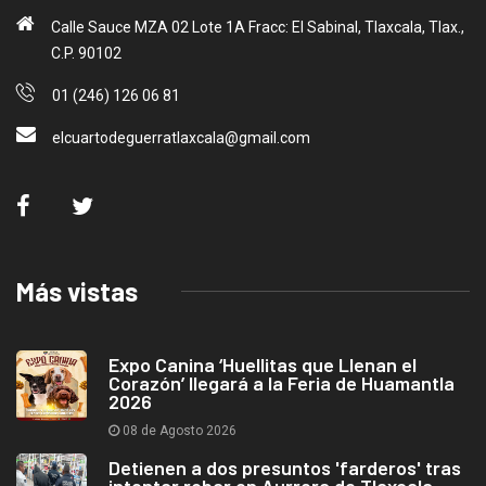
Calle Sauce MZA 02 Lote 1A Fracc: El Sabinal, Tlaxcala, Tlax.,
C.P. 90102
01 (246) 126 06 81
elcuartodeguerratlaxcala@gmail.com
Más vistas
Expo Canina ‘Huellitas que Llenan el
Corazón’ llegará a la Feria de Huamantla
2026
08 de Agosto 2026
Detienen a dos presuntos 'farderos' tras
intentar robar en Aurrera de Tlaxcala