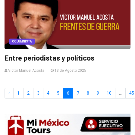
COLUMNISTA
Entre periodistas y políticos
Víctor Manuel Acosta
13 de Agosto 2025
...
‹
1
2
3
4
5
6
7
8
9
10
...
45