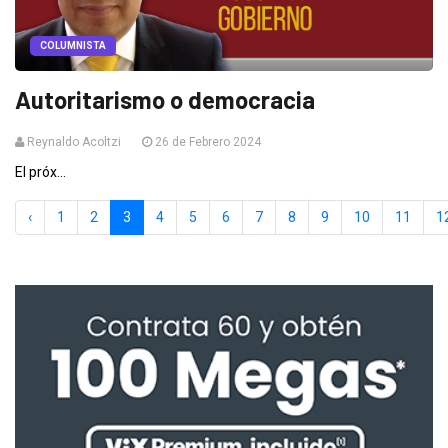
COLUMNISTA
Autoritarismo o democracia
Reynaldo Acoltzi
26 de Febrero 2024
El próx...
‹
1
2
3
4
5
6
7
8
9
10
11
1