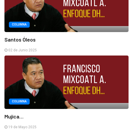
COLUMNA
Santos Óleos
02 de Junio 2025
COLUMNA
Mujica…
19 de Mayo 2025