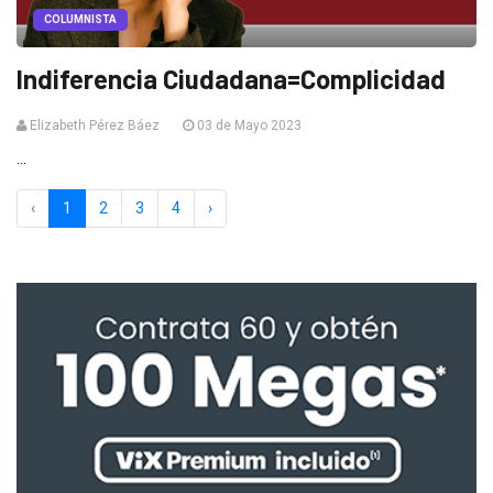
COLUMNISTA
Indiferencia Ciudadana=Complicidad
Elizabeth Pérez Báez
03 de Mayo 2023
...
‹
1
2
3
4
›