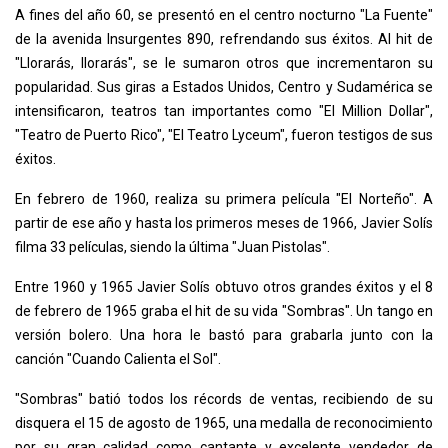
A fines del año 60, se presentó en el centro nocturno "La Fuente"
de la avenida Insurgentes 890, refrendando sus éxitos. Al hit de
"Llorarás, llorarás", se le sumaron otros que incrementaron su
popularidad. Sus giras a Estados Unidos, Centro y Sudamérica se
intensificaron, teatros tan importantes como "El Million Dollar",
"Teatro de Puerto Rico", "El Teatro Lyceum", fueron testigos de sus
éxitos.
En febrero de 1960, realiza su primera película "El Norteño". A
partir de ese año y hasta los primeros meses de 1966, Javier Solís
filma 33 películas, siendo la última "Juan Pistolas".
Entre 1960 y 1965 Javier Solís obtuvo otros grandes éxitos y el 8
de febrero de 1965 graba el hit de su vida "Sombras". Un tango en
versión bolero. Una hora le bastó para grabarla junto con la
canción "Cuando Calienta el Sol".
"Sombras" batió todos los récords de ventas, recibiendo de su
disquera el 15 de agosto de 1965, una medalla de reconocimiento
por su gran calidad como cantante y excelente vendedor de